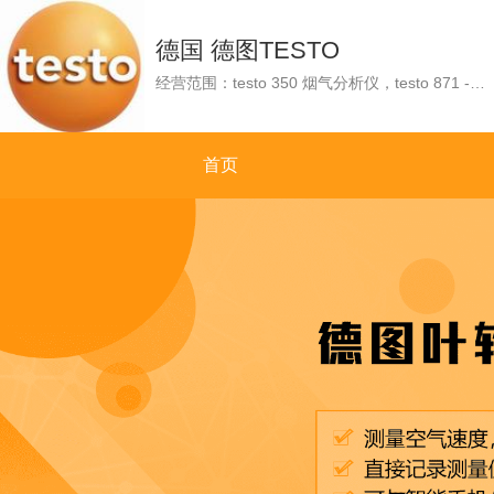
德国 德图TESTO
经营范围：testo 350 烟气分析仪，testo 871 - 红外热像仪，testo 440 100mm 叶轮风速蓝牙连接套装，testo 316-1 可燃气体检漏仪，testo 425 - 热敏风速仪，testo 830-T2 - 红外测温仪，testo 340 - 工业烟气分析仪。
首页