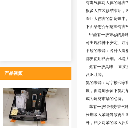
有毒气体对人体的危害
很多人在装修结束后，
着巨大伤害的新房屋中
下面给您介绍这些有害
甲醛有一股难忍的异味
可出现精神不安定、注
甲醛的来源：各种人造
都要使用粘合剂。凡是
氨有一股臭味。 直接
产品视频
及呕吐等。
氨的来源：写字楼和家
度，但是却会留下氨污
成为建材市场的必备。
苯有一股特殊芳香气味
长期吸入苯能导致再生
外，妇女对苯的吸入反