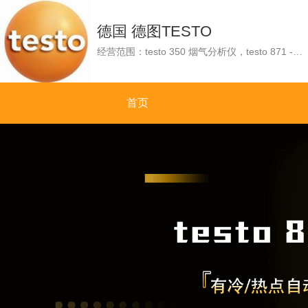
德国 德图TESTO
经营范围：testo 350 烟气分析仪，testo 871 - 红外热像仪，testo 440 100mm 叶轮风速蓝牙连接套装，testo 316-1 可燃气体检漏仪，testo 425 - 热敏风速仪，testo 830-T2 - 红外测温仪，testo 340 - 工业烟气分析仪。
首页