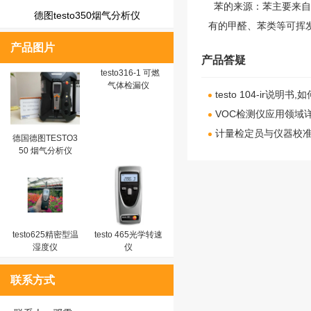
苯的来源：
苯
主要来自
德图testo350烟气分析仪
有的
甲醛
、苯类等可挥
产品图片
产品答疑
testo316-1 可燃
气体检漏仪
testo 104-ir
VOC检测仪应用领域详
计量检定员与仪器校
德国德图TESTO3
50 烟气分析仪
testo625精密型温
testo 465光学转速
湿度仪
仪
联系方式